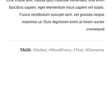
Link inside text, massa quis molestie venenatis, erat enim
faucibus sapien, eget elementum risus sapien vel turpis.
Fusce vestibulum suscipit sem, vel gravida neque
maximus ut. Duis dignissim enim at lorem auctor
consequat.
TAGS:
#Online, #WordPress, #Text, #Elements