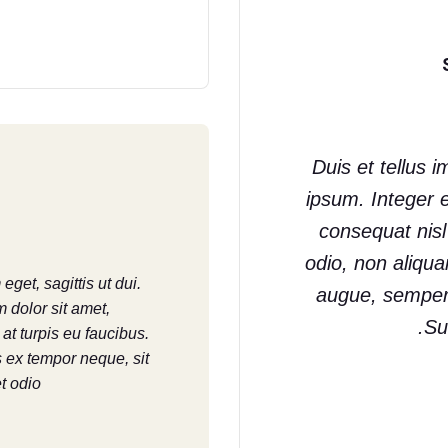
Duis et tellus im
ipsum. Integer 
consequat nis
odio, non aliqu
et, sagittis ut dui.
augue, semper 
 dolor sit amet,
Su
 at turpis eu faucibus.
s ex tempor neque, sit
t odio.