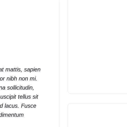
t mattis, sapien
lor nibh non mi.
a sollicitudin,
cipit tellus sit
id lacus. Fusce
ndimentum.