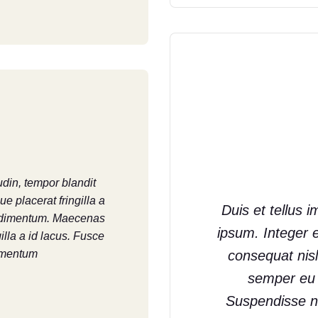
udin, tempor blandit
e placerat fringilla a
Duis et tellus im
condimentum. Maecenas
ipsum. Integer 
gilla a id lacus. Fusce
imentum.
consequat nis
semper eu a
Suspendisse ni